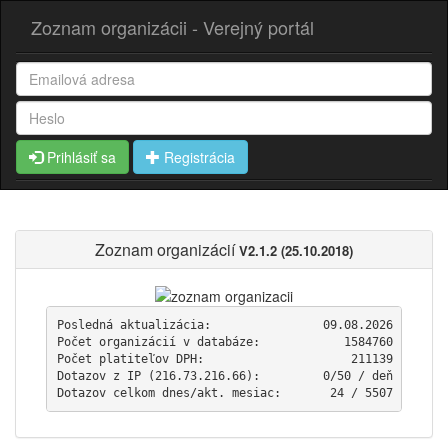
Zoznam organizácii - Verejný portál
Prihlásiť sa
Registrácia
Zoznam organizácií
V2.1.2 (25.10.2018)
Posledná aktualizácia:                09.08.2026

Počet organizácií v databáze:            1584760

Počet platiteľov DPH:                     211139

Dotazov z IP (216.73.216.66):         0/50 / deň

Dotazov celkom dnes/akt. mesiac:       24 / 5507